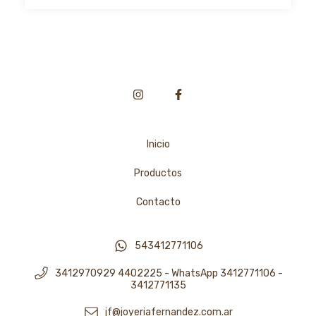
Inicio
Productos
Contacto
543412771106
3412970929 4402225 - WhatsApp 3412771106 -
3412771135
jf@joyeriafernandez.com.ar