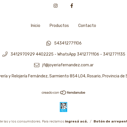
Inicio
Productos
Contacto
543412771106
3412970929 4402225 - WhatsApp 3412771106 - 3412771135
jf@joyeriafernandez.com.ar
ería y Relojería Fernández, Sarmiento 854 L04, Rosario, Provincia de
e las y los consumidores. Para reclamos
ingresá acá.
/
Botón de arrepen