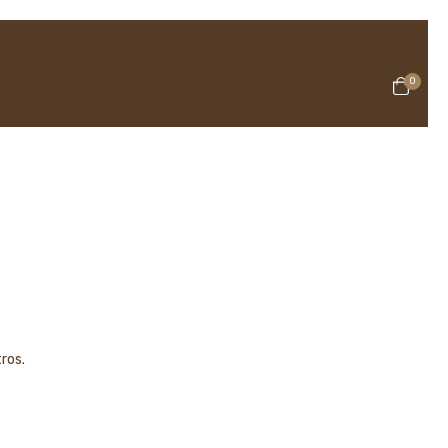
0
ros.