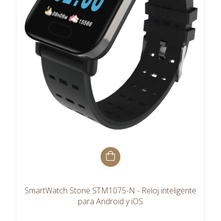
SmartWatch Stone STM1075-N - Reloj inteligente
para Android y iOS